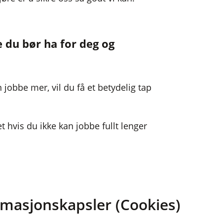
e du bør ha for deg og
 jobbe mer, vil du få et betydelig tap
 hvis du ikke kan jobbe fullt lenger
e inntekten din hvis du blir
 er ute av stand til å jobbe. På den
n du er vant til.
rmasjonskapsler (Cookies)
er godt utviklet og dekker noe av