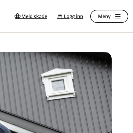
Meld skade
Logg inn
Meny