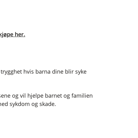
etale for behandling som ikke dekkes
Eller kanskje ønsker du å tilbringe mer
kjøpe her.
trygghet hvis barna dine blir syke
elsene og vil hjelpe barnet og familien
 med sykdom og skade.