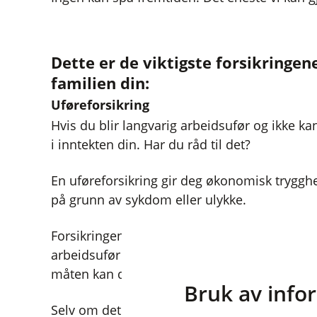
Dette er de viktigste forsikringen
familien din:
Uføreforsikring
Hvis du blir langvarig arbeidsufør og ikke kan
i inntekten din. Har du råd til det?
En uføreforsikring gir deg økonomisk trygghet
på grunn av sykdom eller ulykke.
Forsikringen kompenserer for noe av den tapt
arbeidsufør og dekker utgiftene dine mens du
måten kan du opprettholde den levestandarde
Bruk av info
Selv om det offentlige helsevesenet i Norge 