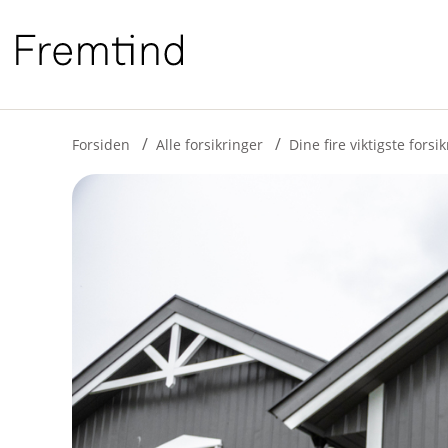
H
o
p
p
i
Forsiden
Alle forsikringer
Dine fire viktigste forsi
n
n
h
o
d
e
t