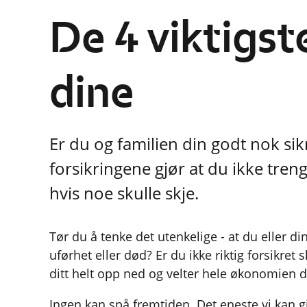
De 4 viktigst
dine
Er du og familien din godt nok sik
forsikringene gjør at du ikke tre
hvis noe skulle skje.
Tør du å tenke det utenkelige - at du eller 
uførhet eller død? Er du ikke riktig forsikret s
ditt helt opp ned og velter hele økonomien d
Ingen kan spå fremtiden. Det eneste vi kan gj