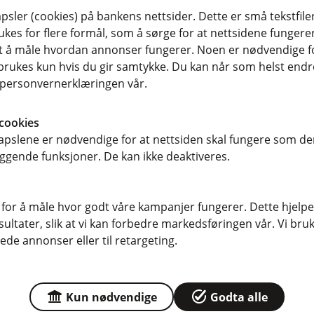
 uføretrygden du mottar fra NAV er
sler (cookies) på bankens nettsider. Dette er små tekstfile
ed en uføreforsikring får du mer enn
ukes for flere formål, som å sørge for at nettsidene fungerer
samt å måle hvordan annonser fungerer. Noen er nødvendige 
rukes kun hvis du gir samtykke. Du kan når som helst endre 
i personvernerklæringen vår.
cookies
pslene er nødvendige for at nettsiden skal fungere som den
ggende funksjoner. De kan ikke deaktiveres.
gsutbetaling hvis du blir alvorlig
 for å måle hvor godt våre kampanjer fungerer. Dette hjelper
ltater, slik at vi kan forbedre markedsføringen vår. Vi bruke
eg.
ede annonser eller til retargeting.
od behandling, kan det fortsatt være
Kun nødvendige
Godta alle