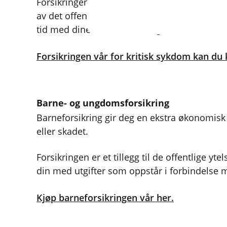
Forsikringen kan for eksempel brukes til å b
av det offentlige eller til å nedbetale gjeld. 
tid med dine nærmeste? Valget er ditt.
Forsikringen vår for kritisk sykdom kan du 
Barne- og ungdomsforsikring
Barneforsikring gir deg en ekstra økonomisk 
eller skadet.
Forsikringen er et tillegg til de offentlige yt
din med utgifter som oppstår i forbindelse
Kjøp barneforsikringen vår her.