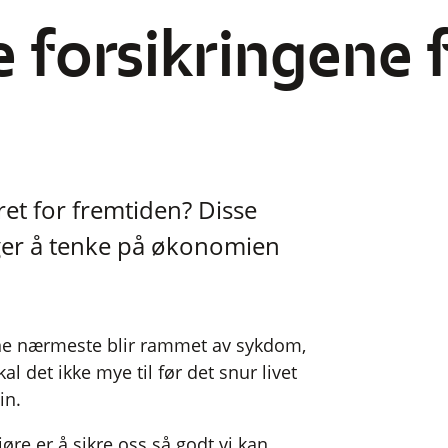
e forsikringene 
ret for fremtiden? Disse
nger å tenke på økonomien
dine nærmeste blir rammet av sykdom,
kal det ikke mye til før det snur livet
in.
øre er å sikre oss så godt vi kan.