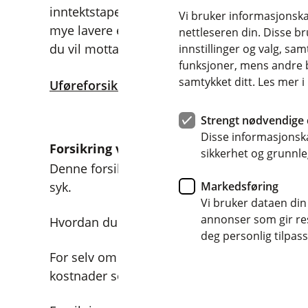
inntektstapet ved uførhet, vil du oppleve at
Vi bruker informasjonskap
mye lavere enn lønnen du er vant til. Men m
nettleseren din. Disse br
du vil motta fra NAV.
innstillinger og valg, 
funksjoner, mens andre b
samtykket ditt. Les mer 
Uføreforsikringen vår kan du kjøpe her.
Strengt nødvendige 
Disse informasjonska
Forsikring ved kritisk sykdom
sikkerhet og grunnle
Denne forsikringen gir deg en skattefri engan
syk.
Markedsføring
Vi bruker dataen din
annonser som gir resu
Hvordan du bruker pengene er helt opp til d
deg personlig tilpass
For selv om helsevesenet i Norge tilbyr en g
kostnader som ikke dekkes av det offentlige.