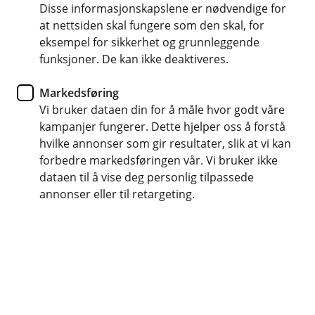
Disse informasjonskapslene er nødvendige for
Alle dokumenter som er klare for signering finner du
at nettsiden skal fungere som den skal, for
i vårt signeringsrom. Signering krever bruk av
eksempel for sikkerhet og grunnleggende
BankID.
funksjoner. De kan ikke deaktiveres.
Markedsføring
Gå til signering
Vi bruker dataen din for å måle hvor godt våre
kampanjer fungerer. Dette hjelper oss å forstå
hvilke annonser som gir resultater, slik at vi kan
forbedre markedsføringen vår. Vi bruker ikke
dataen til å vise deg personlig tilpassede
annonser eller til retargeting.
Hjelp og kontakt
Kundeservice på nett
Meld skade
kundesenter@eika.no