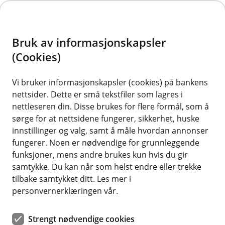
H
o
Bruk av informasjonskapsler
p
p
(Cookies)
i
Vi bruker informasjonskapsler (cookies) på bankens
nettsider. Dette er små tekstfiler som lagres i
n
nettleseren din. Disse brukes for flere formål, som å
n
sørge for at nettsidene fungerer, sikkerhet, huske
h
innstillinger og valg, samt å måle hvordan annonser
o
fungerer. Noen er nødvendige for grunnleggende
funksjoner, mens andre brukes kun hvis du gir
d
samtykke. Du kan når som helst endre eller trekke
e
tilbake samtykket ditt. Les mer i
t
personvernerklæringen vår.
Vi hjelper deg å finne forsikringer som passer ditt behov.
Strengt nødvendige cookies