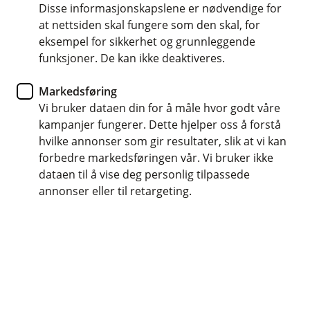
Disse informasjonskapslene er nødvendige for
Landbruk og småbruk
at nettsiden skal fungere som den skal, for
eksempel for sikkerhet og grunnleggende
Hos oss får du en forsikringsrådgiver som forstår
funksjoner. De kan ikke deaktiveres.
landbruket og er tett på deg og gården. Vi
skreddersyr forsikring for deg enten du driver
Markedsføring
stort eller smått – eller har gården som hjem og
Vi bruker dataen din for å måle hvor godt våre
hobbyprosjekt.
kampanjer fungerer. Dette hjelper oss å forstå
hvilke annonser som gir resultater, slik at vi kan
Vi satser på bonden – sats på oss!
forbedre markedsføringen vår. Vi bruker ikke
dataen til å vise deg personlig tilpassede
Bonden er viktig for Norge, og vi vil gjøre det enklere
annonser eller til retargeting.
og tryggere å være bonde i Norge. Det gjør vi ved å
sørge for at du har de riktige forsikringene, så kan du
fokusere på gården og drifta. Den dagen uhellet er ute
og du trenger oss, skal du være trygg på at vi stiller
opp.
Hos oss får du en fast forsikringsrådgiver med lokal