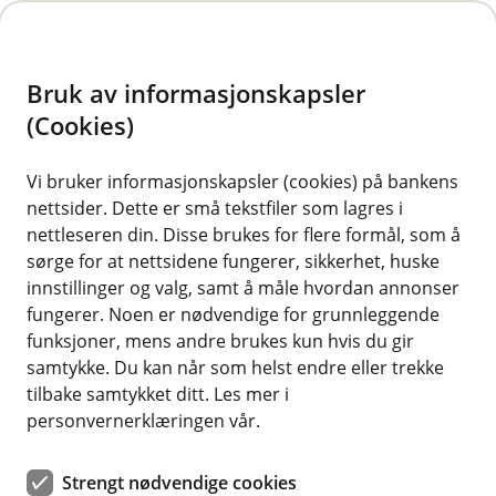
H
o
Bruk av informasjonskapsler
p
p
(Cookies)
i
Helseforsikring
Vi bruker informasjonskapsler (cookies) på bankens
nettsider. Dette er små tekstfiler som lagres i
n
Her finner du ofte stilte spørsmål om
nettleseren din. Disse brukes for flere formål, som å
n
helseforsikring.
sørge for at nettsidene fungerer, sikkerhet, huske
h
innstillinger og valg, samt å måle hvordan annonser
o
fungerer. Noen er nødvendige for grunnleggende
funksjoner, mens andre brukes kun hvis du gir
d
Spørsmål og svar
samtykke. Du kan når som helst endre eller trekke
e
Her finner du våre ofte stilte spørsmål
tilbake samtykket ditt. Les mer i
t
personvernerklæringen vår.
Strengt nødvendige cookies