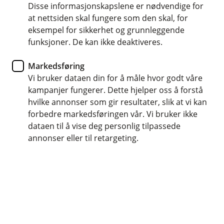
Spørsmål og svar om helseforsikring
Disse informasjonskapslene er nødvendige for
at nettsiden skal fungere som den skal, for
eksempel for sikkerhet og grunnleggende
Hvem kan kjøpe helseforsikring?
Å
funksjoner. De kan ikke deaktiveres.
p
n
Helseforsikring kan kjøpes av alle mellom 18 og
Markedsføring
e
Krever helseforsikringen helsevurdering?
75 år. For å kunne kjøpe helseforsikringen må du
Å
/
Vi bruker dataen din for å måle hvor godt våre
samle forsikringene dine hos oss.
p
L
kampanjer fungerer. Dette hjelper oss å forstå
n
u
Nei, du trenger ikke en helsevurdering for å
hvilke annonser som gir resultater, slik at vi kan
e
k
Har forsikringen en opphørsalder?
kjøpe helseforsikring.
Å
/
k
forbedre markedsføringen vår. Vi bruker ikke
p
L
dataen til å vise deg personlig tilpassede
n
u
Nei, det er ikke opphørsalder på
annonser eller til retargeting.
e
k
helseforsikringen.
/
k
L
u
k
k