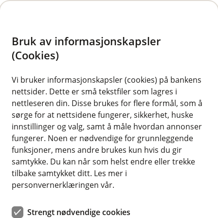
H
o
Bruk av informasjonskapsler
p
p
(Cookies)
i
Vi bruker informasjonskapsler (cookies) på bankens
nettsider. Dette er små tekstfiler som lagres i
n
nettleseren din. Disse brukes for flere formål, som å
n
sørge for at nettsidene fungerer, sikkerhet, huske
h
innstillinger og valg, samt å måle hvordan annonser
o
fungerer. Noen er nødvendige for grunnleggende
funksjoner, mens andre brukes kun hvis du gir
d
samtykke. Du kan når som helst endre eller trekke
e
tilbake samtykket ditt. Les mer i
t
personvernerklæringen vår.
Her får du en guide til hvordan skadeoppgjøret for innboet
ditt fungerer.
Strengt nødvendige cookies