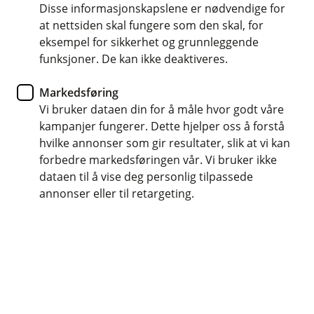
Disse informasjonskapslene er nødvendige for
Dette er bakgrunnen
at nettsiden skal fungere som den skal, for
eksempel for sikkerhet og grunnleggende
funksjoner. De kan ikke deaktiveres.
for skadeoppgjøret på
Markedsføring
innboet ditt
Vi bruker dataen din for å måle hvor godt våre
kampanjer fungerer. Dette hjelper oss å forstå
Når uhellet er ute og huset ditt har fått seg en
hvilke annonser som gir resultater, slik at vi kan
trøkk, er det greit å vite hvordan pengene blir
forbedre markedsføringen vår. Vi bruker ikke
regnet ut og når du kan forvente å få dem.
dataen til å vise deg personlig tilpassede
annonser eller til retargeting.
Summen du får tilbake henger sammen med
skadeomfanget, og du må vente til alle undersøkelsene
er ferdige før du ser pengene.
Dette påvirker erstatningssummen
Det er i grunn tre ting som spiller inn på